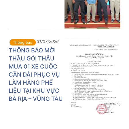
31/07/2026
Thông báo
THÔNG BÁO MỜI
THẦU GÓI THẦU
MUA 01 XE CUỐC
CẦN DÀI PHỤC VỤ
LÀM HÀNG PHẾ
LIỆU TẠI KHU VỰC
BÀ RỊA – VŨNG TÀU