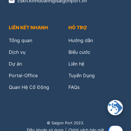
cskh.kinhdoanh@saigonport.vn
LIÊN KẾT NHANH
HỖ TRỢ
Tổng quan
Hướng dẫn
Dịch vụ
Biểu cước
Dự án
Liên hệ
Portal-Office
Tuyển Dụng
Quan Hệ Cổ Đông
FAQs
© Saigon Port 2023.
Điều khoản sử dụng
Chính sách bảo mật