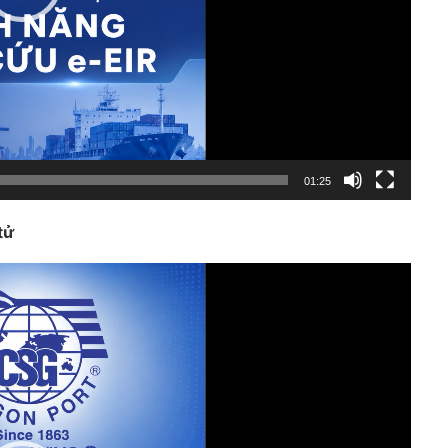
01:25
tử