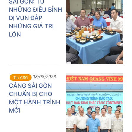
SÀI GÒN: TỪ
NHỮNG ĐIỀU BÌNH
DỊ VUN ĐẮP
NHỮNG GIÁ TRỊ
LỚN
03/08/2026
Tin CSG
CẢNG SÀI GÒN
CHUẨN BỊ CHO
MỘT HÀNH TRÌNH
MỚI