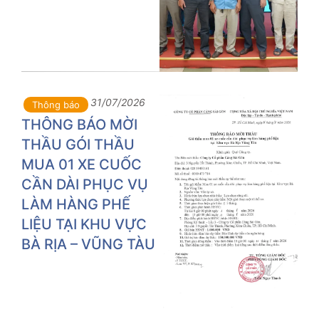
31/07/2026
Thông báo
THÔNG BÁO MỜI
THẦU GÓI THẦU
MUA 01 XE CUỐC
CẦN DÀI PHỤC VỤ
LÀM HÀNG PHẾ
LIỆU TẠI KHU VỰC
BÀ RỊA – VŨNG TÀU