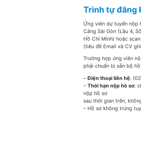
Trình tự đăng 
Ứng viên dự tuyển nộp 
Cảng Sài Gòn (Lầu 4, S
Hồ Chí Minh) hoặc scan 
(tiêu đề Email và CV ghi
Trường hợp ứng viên nộ
phải chuẩn bị sẵn bộ h
–
Điện thoại liên hệ
: (0
–
Thời hạn nộp hồ sơ
: 
nộp hồ sơ
sau thời gian trên, khôn
– Hồ sơ không trúng tuy