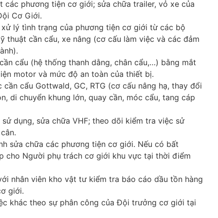
t các phương tiện cơ giới; sửa chữa trailer, vỏ xe của
ội Cơ Giới.
 xử lý tình trạng của phương tiện cơ giới từ các bộ
kỹ thuật cần cẩu, xe nâng (cơ cấu làm việc và các đảm
ành).
 cần cẩu (hệ thống thanh dằng, chân cẩu,…) bằng mắt
iện motor và mức độ an toàn của thiết bị.
c cần cẩu Gottwald, GC, RTG (cơ cấu nâng hạ, thay đổi
on, di chuyển khung lớn, quay cần, móc cẩu, tang cáp
c sử dụng, sửa chữa VHF; theo dõi kiểm tra việc sử
 cân.
ình sửa chữa các phương tiện cơ giới. Nếu có bất
p cho Người phụ trách cơ giới khu vực tại thời điểm
ới nhân viên kho vật tư kiểm tra báo cáo dầu tồn hàng
ơ giới.
ệc khác theo sự phân công của Đội trưởng cơ giới tại