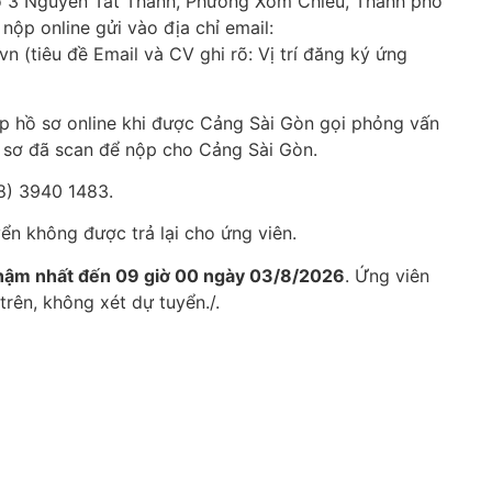
ố 3 Nguyễn Tất Thành, Phường Xóm Chiếu, Thành phố
nộp online gửi vào địa chỉ email:
 (tiêu đề Email và CV ghi rõ: Vị trí đăng ký ứng
p hồ sơ online khi được Cảng Sài Gòn gọi phỏng vấn
ồ sơ đã scan để nộp cho Cảng Sài Gòn.
28) 3940 1483.
ển không được trả lại cho ứng viên.
hậm nhất đến 09 giờ 00 ngày 03/8/2026
. Ứng viên
trên, không xét dự tuyển./.