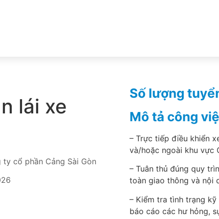
Số lượng tuyể
 lái xe
Mô tả công việ
– Trực tiếp điều khiển 
và/hoặc ngoài khu vực 
g ty cổ phần Cảng Sài Gòn
– Tuân thủ đúng quy trì
026
toàn giao thông và nội 
– Kiểm tra tình trạng kỹ
báo cáo các hư hỏng, sự