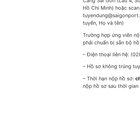
Cảng Sài Gòn (Lầu 4, S
Hồ Chí Minh) hoặc scan 
tuyendung@saigonport.vn
tuyển, Họ và tên)
Trường hợp ứng viên nộ
phải chuẩn bị sẵn bộ h
– Điện thoại liên hệ: (0
– Hồ sơ không trúng tuy
– Thời hạn nộp hồ sơ:
c
nộp hồ sơ sau thời gian 