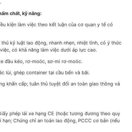
.
phẩm chất, kỹ năng:
iều kiện làm việc theo kết luận của cơ quan y tế có
 thủ kỷ luật lao động, nhanh nhẹn, nhiệt tình, có ý thức
việc, có khả năng làm việc dưới áp lực cao.
xe đầu kéo, rơ-moóc, sơ-mi rơ-moóc.
c lùi, ghép container tại cầu bến và bãi.
ống khẩn cấp; tuân thủ tuyệt đối an toàn giao thông và
 Giấy phép lái xe hạng CE (hoặc tương đương theo quy
ời hạn; Chứng chỉ an toàn lao động, PCCC cơ bản (nếu