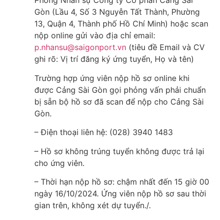
Phòng Nhân sự Công ty Cổ phần Cảng Sài
Gòn (Lầu 4, Số 3 Nguyễn Tất Thành, Phường
13, Quận 4, Thành phố Hồ Chí Minh) hoặc scan
nộp online gửi vào địa chỉ email:
p.nhansu@saigonport.vn
(tiêu đề Email và CV
ghi rõ: Vị trí đăng ký ứng tuyển, Họ và tên)
Trường hợp ứng viên nộp hồ sơ online khi
được Cảng Sài Gòn gọi phỏng vấn phải chuẩn
bị sẵn bộ hồ sơ đã scan để nộp cho Cảng Sài
Gòn.
– Điện thoại liên hệ: (028) 3940 1483
– Hồ sơ không trúng tuyển không được trả lại
cho ứng viên.
– Thời hạn nộp hồ sơ: chậm nhất đến 15 giờ 00
ngày 16/10/2024. Ứng viên nộp hồ sơ sau thời
gian trên, không xét dự tuyển./.