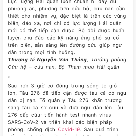
Lực lượng Hải quân luôn chuẩn bị đầy đủ
phương án, phương tiện cứu hộ, cứu nạn cần
thiết cho nhiệm vụ, đặc biệt là trên các vùng
biển, đảo xa, nơi chỉ có lực lượng Hải quân
mới có thể tiếp cận được. Bộ đội được huấn
luyện chu đáo các kỹ năng ứng phó sự cố
trên biển, sẵn sàng lên đường cứu giúp ngư
dân trong mọi tình huống.
Thượng tá Nguyễn Văn Thắng,
Trưởng phòng
Cứu hộ – cứu nạn, Bộ Tham mưu Hải quân
”
Sau hơn 3 giờ cơ động trong sóng to gió
lớn, Tàu 276 đã tiếp cận được tàu cá có ngư
dân bị nạn. Tổ quân y Tàu 276 khẩn trương
sang tàu cá sơ cứu và đưa ngư dân lên Tàu
276 cấp cứu; tiến hành test nhanh virus
SARS-CoV-2 và triển khai các biện pháp
phòng, chống dịch
Covid-19
. Sau quá trình