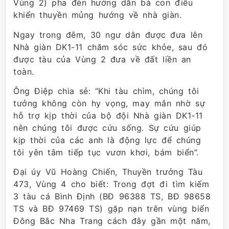
Vùng 2) pha đèn hướng dẫn bà con điều
khiển thuyền mủng hướng về nhà giàn.
Ngay trong đêm, 30 ngư dân được đưa lên
Nhà giàn DK1-11 chăm sóc sức khỏe, sau đó
được tàu của Vùng 2 đưa về đất liền an
toàn.
Ông Điệp chia sẻ: “Khi tàu chìm, chúng tôi
tưởng không còn hy vọng, may mắn nhờ sự
hỗ trợ kịp thời của bộ đội Nhà giàn DK1-11
nên chúng tôi được cứu sống. Sự cứu giúp
kịp thời của các anh là động lực để chúng
tôi yên tâm tiếp tục vươn khơi, bám biển”.
Đại úy Vũ Hoàng Chiến, Thuyền trưởng Tàu
473, Vùng 4 cho biết: Trong đợt đi tìm kiếm
3 tàu cá Bình Định (BĐ 96388 TS, BĐ 98658
TS và BĐ 97469 TS) gặp nạn trên vùng biển
Đông Bắc Nha Trang cách đây gần một năm,