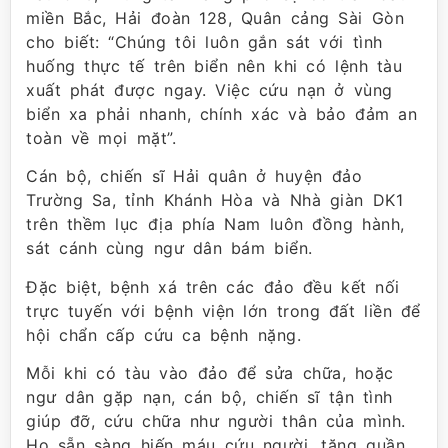
miền Bắc, Hải đoàn 128, Quân cảng Sài Gòn
cho biết: “Chúng tôi luôn gắn sát với tình
huống thực tế trên biển nên khi có lệnh tàu
xuất phát được ngay. Việc cứu nạn ở vùng
biển xa phải nhanh, chính xác và bảo đảm an
toàn về mọi mặt”.
Cán bộ, chiến sĩ Hải quân ở huyện đảo
Trường Sa, tỉnh Khánh Hòa và Nhà giàn DK1
trên thềm lục địa phía Nam luôn đồng hành,
sát cánh cùng ngư dân bám biển.
Đặc biệt, bệnh xá trên các đảo đều kết nối
trực tuyến với bệnh viện lớn trong đất liền để
hội chẩn cấp cứu ca bệnh nặng.
Mỗi khi có tàu vào đảo để sửa chữa, hoặc
ngư dân gặp nạn, cán bộ, chiến sĩ tận tình
giúp đỡ, cứu chữa như người thân của mình.
Họ sẵn sàng hiến máu cứu người, tặng quần