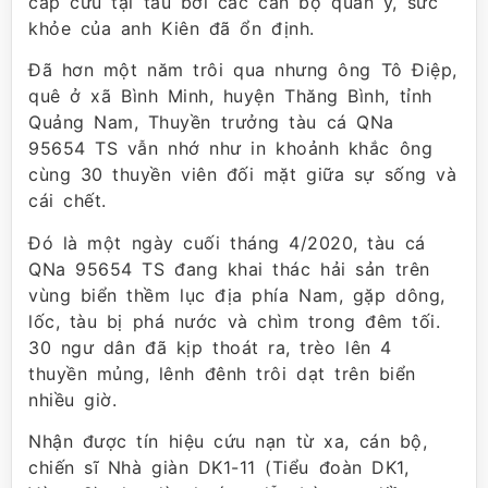
cấp cứu tại tàu bởi các cán bộ quân y, sức
khỏe của anh Kiên đã ổn định.
Đã hơn một năm trôi qua nhưng ông Tô Điệp,
quê ở xã Bình Minh, huyện Thăng Bình, tỉnh
Quảng Nam, Thuyền trưởng tàu cá QNa
95654 TS vẫn nhớ như in khoảnh khắc ông
cùng 30 thuyền viên đối mặt giữa sự sống và
cái chết.
Đó là một ngày cuối tháng 4/2020, tàu cá
QNa 95654 TS đang khai thác hải sản trên
vùng biển thềm lục địa phía Nam, gặp dông,
lốc, tàu bị phá nước và chìm trong đêm tối.
30 ngư dân đã kịp thoát ra, trèo lên 4
thuyền mủng, lênh đênh trôi dạt trên biển
nhiều giờ.
Nhận được tín hiệu cứu nạn từ xa, cán bộ,
chiến sĩ Nhà giàn DK1-11 (Tiểu đoàn DK1,