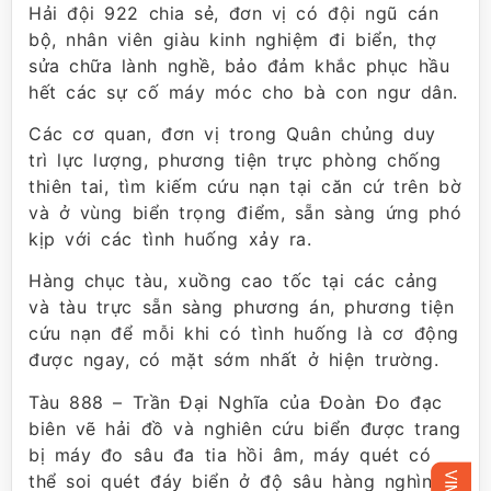
Hải đội 922 chia sẻ, đơn vị có đội ngũ cán
bộ, nhân viên giàu kinh nghiệm đi biển, thợ
sửa chữa lành nghề, bảo đảm khắc phục hầu
hết các sự cố máy móc cho bà con ngư dân.
Các cơ quan, đơn vị trong Quân chủng duy
trì lực lượng, phương tiện trực phòng chống
thiên tai, tìm kiếm cứu nạn tại căn cứ trên bờ
và ở vùng biển trọng điểm, sẵn sàng ứng phó
kịp với các tình huống xảy ra.
Hàng chục tàu, xuồng cao tốc tại các cảng
và tàu trực sẵn sàng phương án, phương tiện
cứu nạn để mỗi khi có tình huống là cơ động
được ngay, có mặt sớm nhất ở hiện trường.
Tàu 888 – Trần Đại Nghĩa của Đoàn Đo đạc
biên vẽ hải đồ và nghiên cứu biển được trang
bị máy đo sâu đa tia hồi âm, máy quét có
thể soi quét đáy biển ở độ sâu hàng nghìn