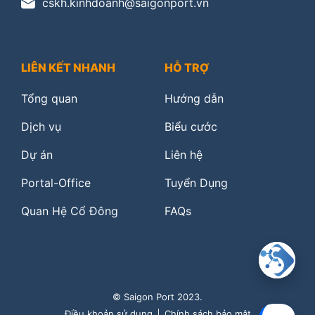
cskh.kinhdoanh@saigonport.vn
LIÊN KẾT NHANH
HỖ TRỢ
Tổng quan
Hướng dẫn
Dịch vụ
Biểu cước
Dự án
Liên hệ
Portal-Office
Tuyển Dụng
Quan Hệ Cổ Đông
FAQs
© Saigon Port 2023.
Điều khoản sử dụng
Chính sách bảo mật