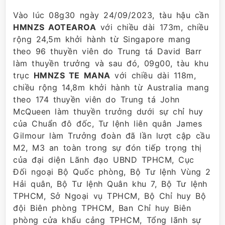
Vào lúc 08g30 ngày 24/09/2023, tàu hậu cần
HMNZS AOTEAROA
với chiều dài 173m, chiều
rộng 24,5m khởi hành từ Singapore mang
theo 96 thuyền viên do Trung tá David Barr
làm thuyền trưởng và sau đó, 09g00, tàu khu
trục
HMNZS TE MANA
với chiều dài 118m,
chiều rộng 14,8m khởi hành từ Australia mang
theo 174 thuyền viên do Trung tá John
McQueen làm thuyền trưởng dưới sự chỉ huy
của Chuẩn đô đốc, Tư lệnh liên quân James
Gilmour làm Trưởng đoàn đã lần lượt cập cầu
M2, M3 an toàn trong sự đón tiếp trọng thị
của đại diện Lãnh đạo UBND TPHCM, Cục
Đối ngoại Bộ Quốc phòng, Bộ Tư lệnh Vùng 2
Hải quân, Bộ Tư lệnh Quân khu 7, Bộ Tư lệnh
TPHCM, Sở Ngoại vụ TPHCM, Bộ Chỉ huy Bộ
đội Biên phòng TPHCM, Ban Chỉ huy Biên
phòng cửa khẩu cảng TPHCM, Tổng lãnh sự