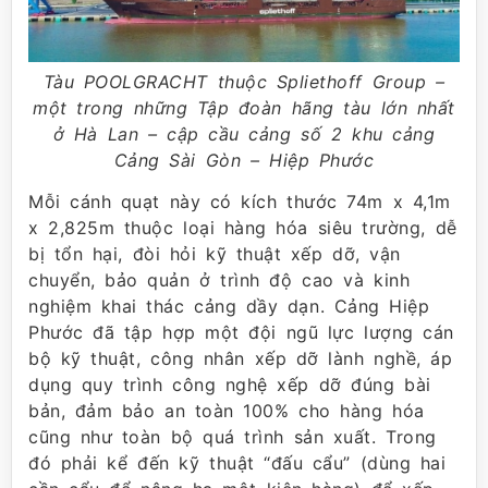
Tàu POOLGRACHT thuộc Spliethoff Group –
một trong những Tập đoàn hãng tàu lớn nhất
ở Hà Lan – cập cầu cảng số 2 khu cảng
Cảng Sài Gòn – Hiệp Phước
Mỗi cánh quạt này có kích thước 74m x 4,1m
x 2,825m thuộc loại hàng hóa siêu trường, dễ
bị tổn hại, đòi hỏi kỹ thuật xếp dỡ, vận
chuyển, bảo quản ở trình độ cao và kinh
nghiệm khai thác cảng dầy dạn. Cảng Hiệp
Phước đã tập hợp một đội ngũ lực lượng cán
bộ kỹ thuật, công nhân xếp dỡ lành nghề, áp
dụng quy trình công nghệ xếp dỡ đúng bài
bản, đảm bảo an toàn 100% cho hàng hóa
cũng như toàn bộ quá trình sản xuất. Trong
đó phải kể đến kỹ thuật “đấu cẩu” (dùng hai