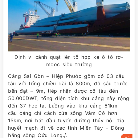
Định vị cánh quạt lên tổ hợp xe ô tô rơ-
mooc siêu trường
Cảng Sài Gòn – Hiệp Phước gồm có 03 cầu
tàu với tổng chiều dài là 800m, độ sâu trước
bến đạt – 9m, tiếp nhận được cỡ tàu đến
50.000DWT, tổng diện tích khu cảng này rộng
đến 37 hec-ta. Luồng vào khu cảng 61km,
cầu cảng chỉ cách cửa sông Vàm Cỏ hơn
15km, nơi bắt đầu tuyến đường thủy nội địa
huyết mạch đi về các tỉnh Miền Tây – Đồng
bằng sông Cửu Long./.