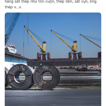
hàng sắt thép như tôn cuộn, thép tấm, sắt vụn, ống
thép v…v.