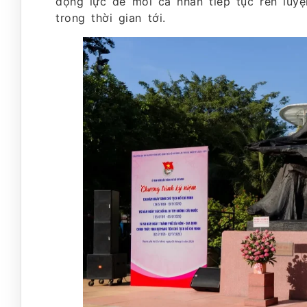
động lực để mỗi cá nhân tiếp tục rèn luyệ
trong thời gian tới.