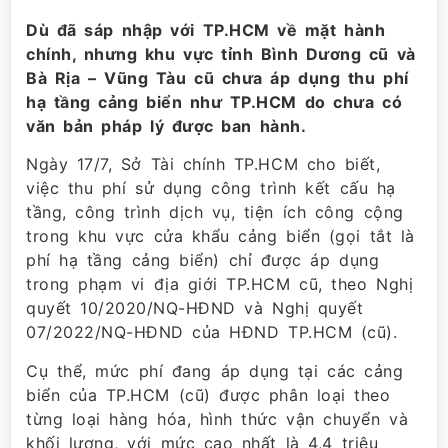
Dù đã sáp nhập với TP.HCM về mặt hành
chính, nhưng khu vực tỉnh Bình Dương cũ và
Bà Rịa – Vũng Tàu cũ chưa áp dụng thu phí
hạ tầng cảng biển như TP.HCM do chưa có
văn bản pháp lý được ban hành.
Ngày 17/7, Sở Tài chính TP.HCM cho biết,
việc thu phí sử dụng công trình kết cấu hạ
tầng, công trình dịch vụ, tiện ích công cộng
trong khu vực cửa khẩu cảng biển (gọi tắt là
phí hạ tầng cảng biển) chỉ được áp dụng
trong phạm vi địa giới TP.HCM cũ, theo Nghị
quyết 10/2020/NQ-HĐND và Nghị quyết
07/2022/NQ-HĐND của HĐND TP.HCM (cũ).
Cụ thể, mức phí đang áp dụng tại các cảng
biển của TP.HCM (cũ) được phân loại theo
từng loại hàng hóa, hình thức vận chuyển và
khối lượng, với mức cao nhất là 4,4 triệu