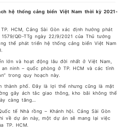
ạch hệ thống cảng biển Việt Nam thời kỳ 2021-
à TP. HCM, Cảng Sài Gòn xác định hướng phát
ố 1579/QĐ-TTg ngày 22/9/2021 của Thủ tướng
ng thể phát triển hệ thống cảng biển Việt Nam
.
n lớn và hoạt động lâu đời nhất ở Việt Nam,
rị, an ninh – quốc phòng ở TP. HCM và các tỉnh
n” trong quy hoạch này.
m thành phố. Đây là lợi thế nhưng cũng là mặt
ờng gây ách tắc giao thông, kho bãi không thể
ày càng tăng…
Quốc tế Nhà rồng – Khánh hội. Cảng Sài Gòn
hi về dự án này, một dự án sẽ mang lại việc
của TP. HCM.