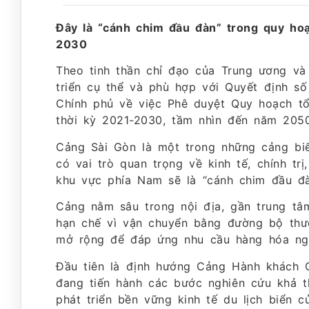
Đây là “cánh chim đầu đàn” trong quy ho
2030
Theo tinh thần chỉ đạo của Trung ương v
triển cụ thể và phù hợp với Quyết định s
Chính phủ về việc Phê duyệt Quy hoạch tổ
thời kỳ 2021-2030, tầm nhìn đến năm 2050
Cảng Sài Gòn là một trong những cảng biể
có vai trò quan trọng về kinh tế, chính t
khu vực phía Nam sẽ là “cánh chim đầu đà
Cảng nằm sâu trong nội địa, gần trung tâ
hạn chế vì vận chuyển bằng đường bộ thư
mở rộng để đáp ứng nhu cầu hàng hóa ng
Đầu tiên là định hướng Cảng Hành khách 
đang tiến hành các bước nghiên cứu khả t
phát triển bền vững kinh tế du lịch biển 